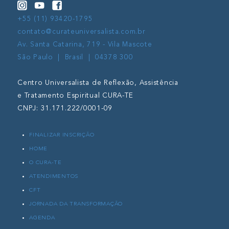
Vamos conhecer um pouco melhor as fases da lua e a
+55 (11) 93420-1795
relação dela com o nosso corpo? LUA NOVA:Nessa
contato@curateuniversalista.com.br
fase, não conseguimos observar a Lua
[…]
Av. Santa Catarina, 719 - Vila Mascote
São Paulo | Brasil | 04378 300
CLIQUE PARA SABER MAIS
Centro Universalista de Reflexão, Assistência
e Tratamento Espiritual CURA-TE
CNPJ: 31.171.222/0001-09
FINALIZAR INSCRIÇÃO
HOME
O CURA-TE
ATENDIMENTOS
CFT
JORNADA DA TRANSFORMAÇÃO
AGENDA