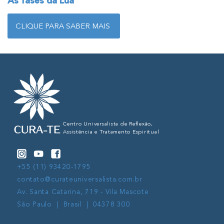
As fases da Lua
CLIQUE PARA SABER MAIS
Centro Universalista de Reflexão,
Assistência e Tratamento Espiritual
+55 (11) 93420-1795
contato@curateuniversalista.com.br
Av. Santa Catarina, 719 - Vila Mascote
São Paulo | Brasil | 04378 300