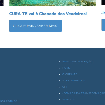
J
CURA-TE vai à Chapada dos Veadeiros!
CLIQUE PARA SABER MAIS
FINALIZAR INSCRIÇÃO
HOME
O CURA-TE
ATENDIMENTOS
CFT
JORNADA DA TRANSFORMAÇÃ
AGENDA
sta.com.br